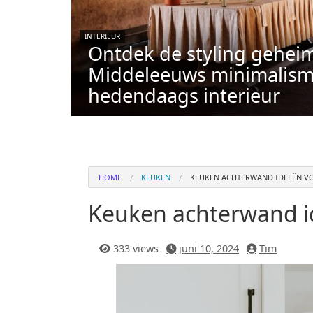
INTERIEUR
Ontdek de styling gehei
Middeleeuws minimalism
hedendaags interieur
HOME
KEUKEN
KEUKEN ACHTERWAND IDEEËN VOO
Keuken achterwand ide
333 views
juni 10, 2024
Tim