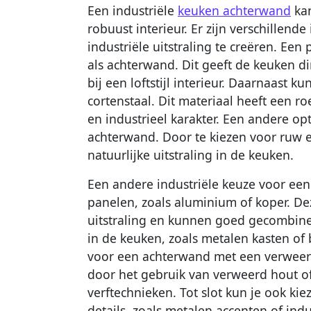
Een industriële
keuken achterwand
kan
robuust interieur. Er zijn verschillen
industriële uitstraling te creëren. Een
als achterwand. Dit geeft de keuken di
bij een loftstijl interieur. Daarnaast 
cortenstaal. Dit materiaal heeft een r
en industrieel karakter. Een andere op
achterwand. Door te kiezen voor ruw e
natuurlijke uitstraling in de keuken.
Een andere industriële keuze voor ee
panelen, zoals aluminium of koper. De
uitstraling en kunnen goed gecombin
in de keuken, zoals metalen kasten of
voor een achterwand met een verweerd
door het gebruik van verweerd hout of
verftechnieken. Tot slot kun je ook ki
details, zoals metalen accenten of indu