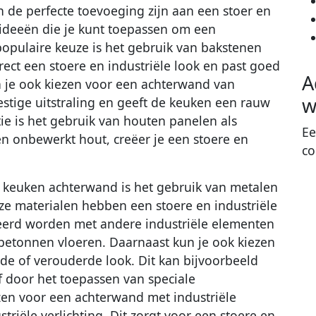
 de perfecte toevoeging zijn aan een stoer en
de ideeën die je kunt toepassen om een
 populaire keuze is het gebruik van bakstenen
rect een stoere en industriële look en past goed
A
kun je ook kiezen voor een achterwand van
w
oestige uitstraling en geeft de keuken een rauw
tie is het gebruik van houten panelen als
Ee
n onbewerkt hout, creëer je een stoere en
co
n keuken achterwand is het gebruik van metalen
ze materialen hebben een stoere en industriële
eerd worden met andere industriële elementen
 betonnen vloeren. Daarnaast kun je ook kiezen
e of verouderde look. Dit kan bijvoorbeeld
 door het toepassen van speciale
ezen voor een achterwand met industriële
striële verlichting. Dit zorgt voor een stoere en