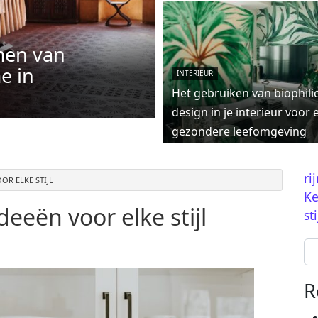
men van
e in
INTERIEUR
Het gebruiken van biophili
design in je interieur voor 
gezondere leefomgeving
ri
R ELKE STIJL
Ke
eën voor elke stijl
sti
Se
R