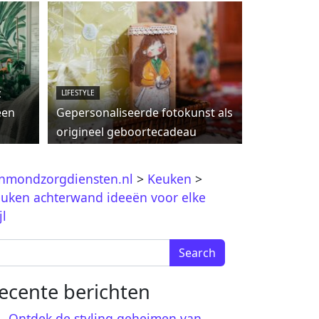
c
LIFESTYLE
een
Gepersonaliseerde fotokunst als
origineel geboortecadeau
jnmondzorgdiensten.nl
>
Keuken
>
uken achterwand ideeën voor elke
jl
arch for:
ecente berichten
Ontdek de styling geheimen van