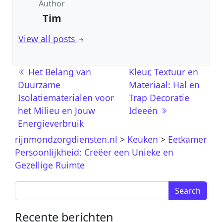
Author
Tim
View all posts
Berichtnavigatie
Het Belang van
Kleur, Textuur en
Duurzame
Materiaal: Hal en
Isolatiematerialen voor
Trap Decoratie
het Milieu en Jouw
Ideeën
Energieverbruik
rijnmondzorgdiensten.nl
>
Keuken
>
Eetkamer
Persoonlijkheid: Creëer een Unieke en
Gezellige Ruimte
Search for:
Recente berichten