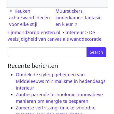
Berichtnavigatie
Keuken
Muurstickers
achterwand ideeën
kinderkamer: fantasie
voor elke stijl
en kleur
rijnmondzorgdiensten.nl
>
Interieur
>
De
veelzijdigheid van canvas als wanddecoratie
Search for:
Recente berichten
Ontdek de styling geheimen van
Middeleeuws minimalisme in hedendaags
interieur
Zonbesparende technologie: innovatieve
manieren om energie te besparen
Zomerse verfrissing: unieke smoothie