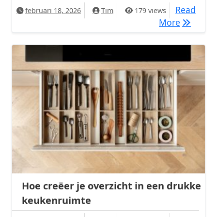
Read
februari 18, 2026
Tim
179 views
Hoe richt
More
Hoe creëer je overzicht in een drukke
keukenruimte