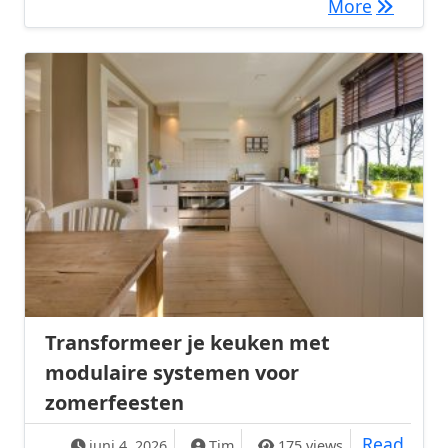
Zomerse 
More
Transformeer je keuken met
modulaire systemen voor
zomerfeesten
Read
juni 4, 2026
Tim
175 views