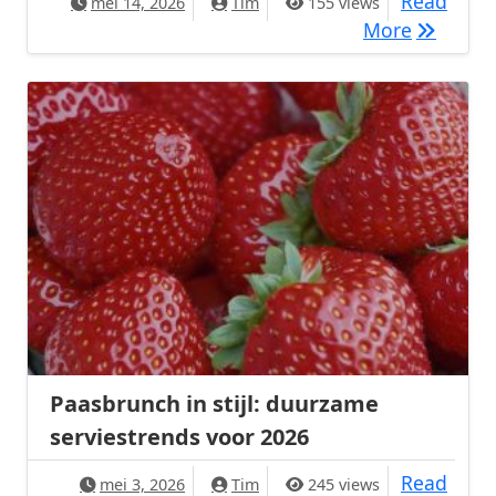
Read
mei 14, 2026
Tim
155 views
Ovenbest
More
Paasbrunch in stijl: duurzame
serviestrends voor 2026
Read
mei 3, 2026
Tim
245 views