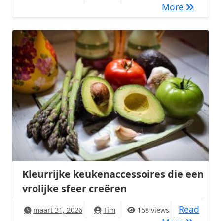
Paasbrunc
More
Kleurrijke keukenaccessoires die een
vrolijke sfeer creëren
Read
maart 31, 2026
Tim
158 views