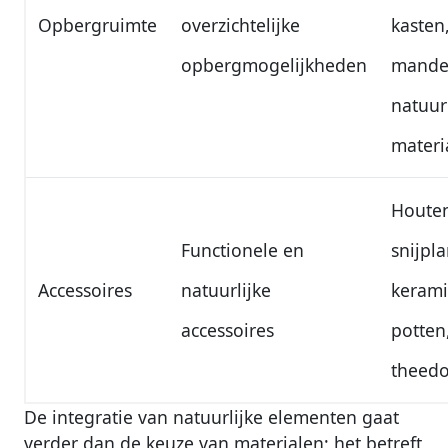
Opbergruimte
overzichtelijke
kasten
opbergmogelijkheden
mande
natuur
materi
Houte
Functionele en
snijpl
Accessoires
natuurlijke
kerami
accessoires
potten
theed
De integratie van natuurlijke elementen gaat
verder dan de keuze van materialen; het betreft