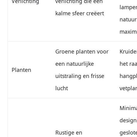
Verlichting
verlichting die een
lampe
kalme sfeer creëert
natuurl
maxima
Groene planten voor
Kruide
een natuurlijke
het ra
Planten
uitstraling en frisse
hangpl
lucht
vetpla
Minima
design
Rustige en
geslot