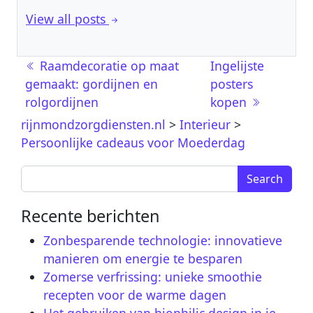
View all posts
Berichtnavigatie
Raamdecoratie op maat
Ingelijste
gemaakt: gordijnen en
posters
rolgordijnen
kopen
rijnmondzorgdiensten.nl
>
Interieur
>
Persoonlijke cadeaus voor Moederdag
Search for:
Recente berichten
Zonbesparende technologie: innovatieve
manieren om energie te besparen
Zomerse verfrissing: unieke smoothie
recepten voor de warme dagen
Het gebruiken van biophilic design in je