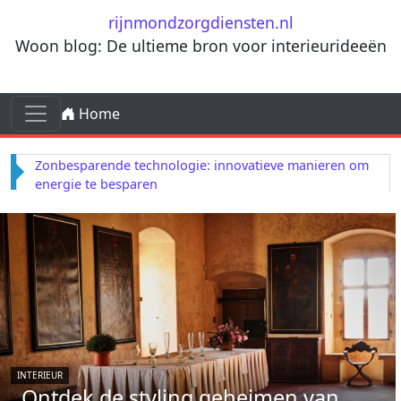
Ga naar de inhoud
rijnmondzorgdiensten.nl
Woon blog: De ultieme bron voor interieurideeën
Ga naar de inhoud
Home
Hoofdnavigatie
Zonbesparende technologie: innovatieve manieren om
energie te besparen
INTERIEUR
Ontdek de styling geheimen van