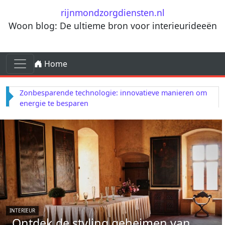
Ga naar de inhoud
rijnmondzorgdiensten.nl
Woon blog: De ultieme bron voor interieurideeën
Ga naar de inhoud
Home
Hoofdnavigatie
Zonbesparende technologie: innovatieve manieren om
energie te besparen
INTERIEUR
Ontdek de styling geheimen van