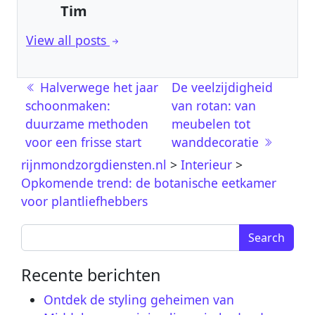
Tim
View all posts
Berichtnavigatie
Halverwege het jaar
De veelzijdigheid
schoonmaken:
van rotan: van
duurzame methoden
meubelen tot
voor een frisse start
wanddecoratie
rijnmondzorgdiensten.nl
>
Interieur
>
Opkomende trend: de botanische eetkamer
voor plantliefhebbers
Search for:
Recente berichten
Ontdek de styling geheimen van