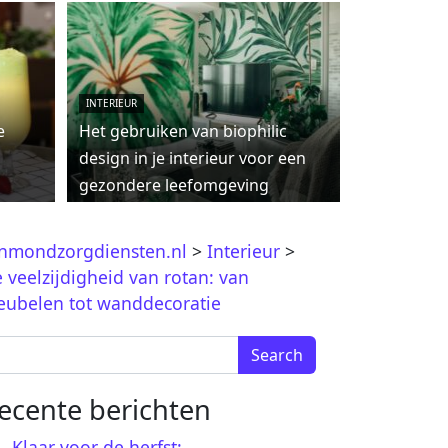
INTERIEUR
e
Het gebruiken van biophilic
design in je interieur voor een
gezondere leefomgeving
jnmondzorgdiensten.nl
>
Interieur
>
 veelzijdigheid van rotan: van
ubelen tot wanddecoratie
arch for:
ecente berichten
Klaar voor de herfst: