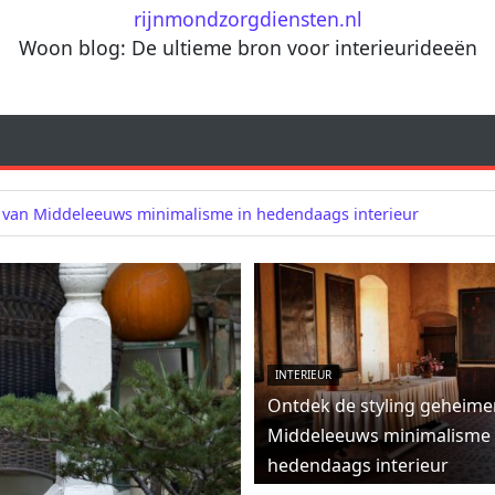
rijnmondzorgdiensten.nl
Woon blog: De ultieme bron voor interieurideeën
 van Middeleeuws minimalisme in hedendaags interieur
INTERIEUR
Ontdek de styling geheime
Middeleeuws minimalisme 
hedendaags interieur