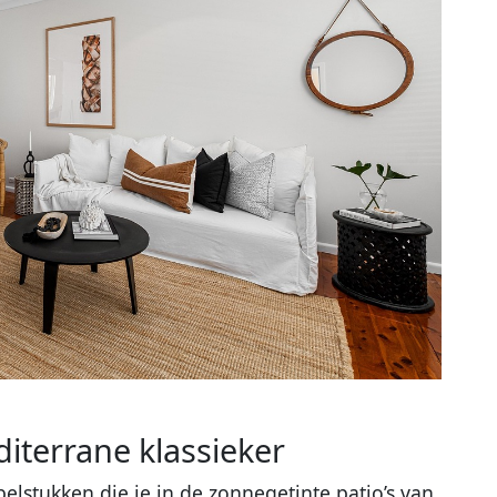
iterrane klassieker
elstukken die je in de zonnegetinte patio’s van