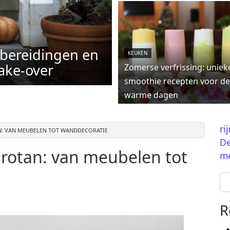
rbereidingen en
KEUKEN
ake-over
Zomerse verfrissing: uniek
smoothie recepten voor de
warme dagen
ri
AN: VAN MEUBELEN TOT WANDDECORATIE
De
 rotan: van meubelen tot
me
Se
R