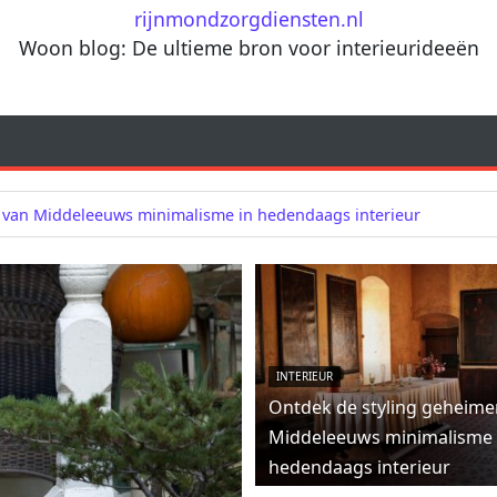
rijnmondzorgdiensten.nl
Woon blog: De ultieme bron voor interieurideeën
 van Middeleeuws minimalisme in hedendaags interieur
INTERIEUR
Ontdek de styling geheime
Middeleeuws minimalisme 
hedendaags interieur