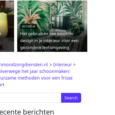
INTERIEUR
e
Het gebruiken van biophilic
design in je interieur voor een
gezondere leefomgeving
jnmondzorgdiensten.nl
>
Interieur
>
lverwege het jaar schoonmaken:
urzame methoden voor een frisse
art
arch for:
ecente berichten