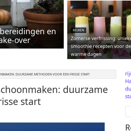
rbereidingen en
KEUKEN
ake-over
Zomerse verfrissing: uniek
smoothie recepten voor de
warme dagen
ri
ONMAKEN: DUURZAME METHODEN VOOR EEN FRISSE START
Ha
 schoonmaken: duurzame
du
st
isse start
Se
R