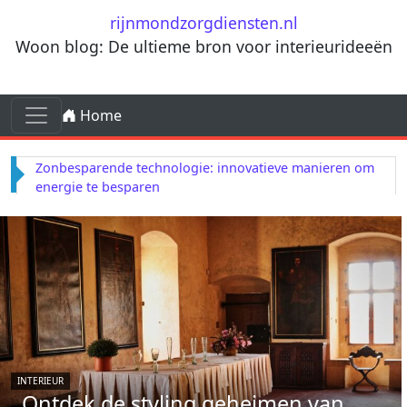
Ga naar de inhoud
rijnmondzorgdiensten.nl
Woon blog: De ultieme bron voor interieurideeën
Ga naar de inhoud
Home
Hoofdnavigatie
Zonbesparende technologie: innovatieve manieren om
energie te besparen
INTERIEUR
Ontdek de styling geheimen van