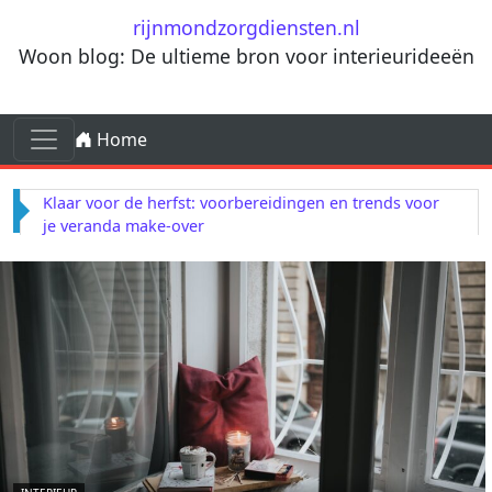
Ga naar de inhoud
rijnmondzorgdiensten.nl
Woon blog: De ultieme bron voor interieurideeën
Ga naar de inhoud
Home
Hoofdnavigatie
Klaar voor de herfst: voorbereidingen en trends voor
je veranda make-over