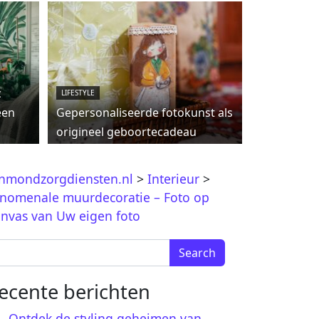
c
LIFESTYLE
een
Gepersonaliseerde fotokunst als
origineel geboortecadeau
jnmondzorgdiensten.nl
>
Interieur
>
nomenale muurdecoratie – Foto op
nvas van Uw eigen foto
arch for:
ecente berichten
Ontdek de styling geheimen van