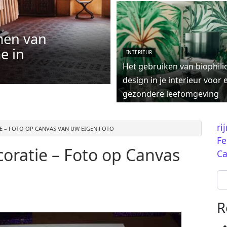
men van
e in
INTERIEUR
Het gebruiken van biophili
design in je interieur voor 
gezondere leefomgeving
ri
 – FOTO OP CANVAS VAN UW EIGEN FOTO
Fe
ratie – Foto op Canvas
Ca
Se
R