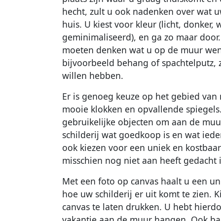
hecht, zult u ook nadenken over wat u
huis. U kiest voor kleur (licht, donker, 
geminimaliseerd), en ga zo maar door.
moeten denken wat u op de muur wens
bijvoorbeeld behang of spachtelputz, z
willen hebben.
Er is genoeg keuze op het gebied van 
mooie klokken en opvallende spiegels. 
gebruikelijke objecten om aan de muu
schilderij wat goedkoop is en wat ie
ook kiezen voor een uniek en kostbaa
misschien nog niet aan heeft gedacht i
Met een foto op canvas haalt u een unie
hoe uw schilderij er uit komt te zien.
canvas te laten drukken. U hebt hierd
vakantie aan de muur hangen. Ook bab