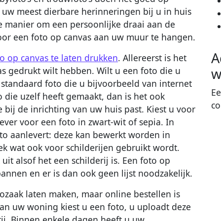
 uw meest dierbare herinneringen bij u in huis
e manier om een persoonlijke draai aan de
door een foto op canvas aan uw muur te hangen.
A
to op canvas te laten drukken
. Allereerst is het
s gedrukt wilt hebben. Wilt u een foto die u
w
n standaard foto die u bijvoorbeeld van internet
Ee
o die uzelf heeft gemaakt, dan is het ook
co
bij de inrichting van uw huis past. Kiest u voor
ever voor een foto in zwart-wit of sepia. In
oto aanlevert: deze kan bewerkt worden in
ek wat ook voor schilderijen gebruikt wordt.
it alsof het een schilderij is. Een foto op
nen en er is dan ook geen lijst noodzakelijk.
ozaak laten maken, maar online bestellen is
an uw woning kiest u een foto, u uploadt deze
rij. Binnen enkele dagen heeft u uw