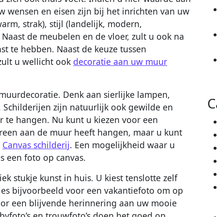
w wensen en eisen zijn bij het inrichten van uw
warm, strak), stijl (landelijk, modern,
 Naast de meubelen en de vloer, zult u ook na
t te hebben. Naast de keuze tussen
ult u wellicht ook
decoratie aan uw muur
muurdecoratie. Denk aan sierlijke lampen,
C
Schilderijen zijn natuurlijk ook gewilde en
r te hangen. Nu kunt u kiezen voor een
dereen aan de muur heeft hangen, maar u kunt
r
Canvas schilderij
. Een mogelijkheid waar u
s een foto op canvas.
k stukje kunst in huis. U kiest tenslotte zelf
 Kies bijvoorbeeld voor een vakantiefoto om op
oor een blijvende herinnering aan uw mooie
yfoto’s en trouwfoto’s doen het goed op