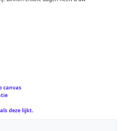
p canvas
tie
ls deze lijkt.