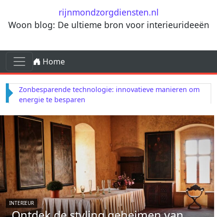
Ga naar de inhoud
rijnmondzorgdiensten.nl
Woon blog: De ultieme bron voor interieurideeën
Ga naar de inhoud
Home
Hoofdnavigatie
Zonbesparende technologie: innovatieve manieren om
energie te besparen
INTERIEUR
Ontdek de styling geheimen van