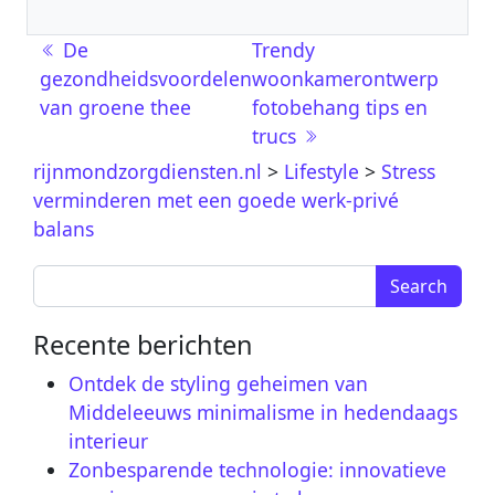
Berichtnavigatie
De
Trendy
gezondheidsvoordelen
woonkamerontwerp
van groene thee
fotobehang tips en
trucs
rijnmondzorgdiensten.nl
>
Lifestyle
>
Stress
verminderen met een goede werk-privé
balans
Search for:
Recente berichten
Ontdek de styling geheimen van
Middeleeuws minimalisme in hedendaags
interieur
Zonbesparende technologie: innovatieve