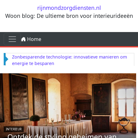
Ga naar de inhoud
rijnmondzorgdiensten.nl
Woon blog: De ultieme bron voor interieurideeën
Ga naar de inhoud
Home
Hoofdnavigatie
Zonbesparende technologie: innovatieve manieren om
energie te besparen
INTERIEUR
Ontdek de styling geheimen van