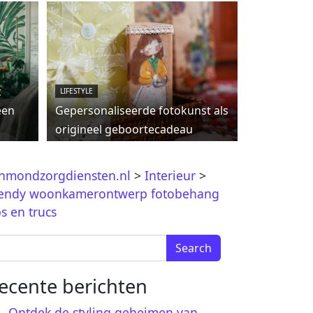
c
LIFESTYLE
een
Gepersonaliseerde fotokunst als
origineel geboortecadeau
jnmondzorgdiensten.nl
>
Interieur
>
endy woonkamerontwerp fotobehang
ps en trucs
arch for:
ecente berichten
Ontdek de styling geheimen van