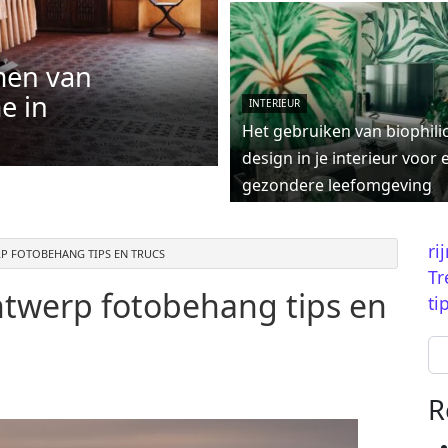
men van
e in
INTERIEUR
Het gebruiken van biophili
design in je interieur voor 
gezondere leefomgeving
ri
 FOTOBEHANG TIPS EN TRUCS
Tr
werp fotobehang tips en
ti
Se
R