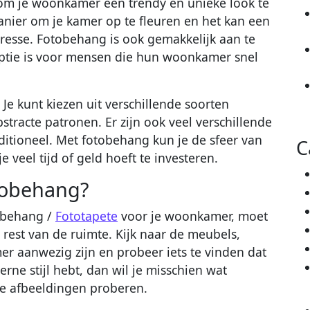
om je woonkamer een trendy en unieke look te
anier om je kamer op te fleuren en het kan een
eresse. Fotobehang is ook gemakkelijk aan te
ptie is voor mensen die hun woonkamer snel
. Je kunt kiezen uit verschillende soorten
tracte patronen. Er zijn ook veel verschillende
aditioneel. Met fotobehang kun je de sfeer van
C
veel tijd of geld hoeft te investeren.
otobehang?
tobehang /
Fototapete
voor je woonkamer, moet
 rest van de ruimte. Kijk naar de meubels,
mer aanwezig zijn en probeer iets te vinden dat
erne stijl hebt, dan wil je misschien wat
he afbeeldingen proberen.