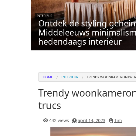
INTERIEUR
Ontdek de styling gehei
Middeleeuws minimalism
hedendaags interieur
HOME
INTERIEUR
TRENDY WOONKAMERONTWERP
Trendy woonkameront
trucs
442 views
april 14, 2023
Tim