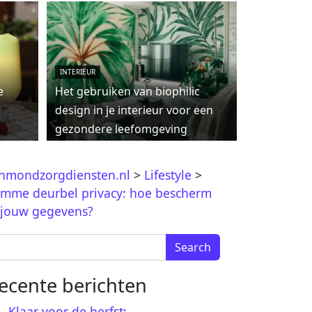
INTERIEUR
e
Het gebruiken van biophilic
design in je interieur voor een
gezondere leefomgeving
jnmondzorgdiensten.nl
>
Lifestyle
>
imme deurbel privacy: hoe bescherm
 jouw gegevens?
arch for:
ecente berichten
Klaar voor de herfst: