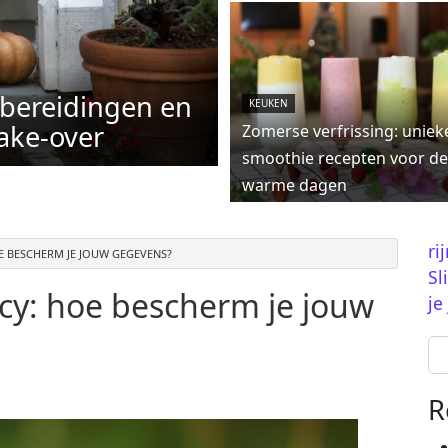
rbereidingen en
KEUKEN
ake-over
Zomerse verfrissing: uniek
smoothie recepten voor de
warme dagen
ri
E BESCHERM JE JOUW GEGEVENS?
Sl
cy: hoe bescherm je jouw
je
Se
R