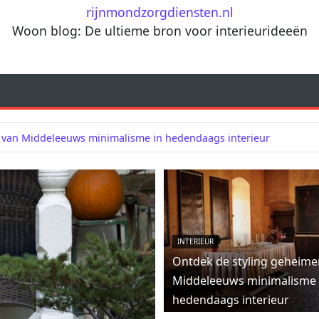
rijnmondzorgdiensten.nl
Woon blog: De ultieme bron voor interieurideeën
 van Middeleeuws minimalisme in hedendaags interieur
INTERIEUR
Ontdek de styling geheime
Middeleeuws minimalisme 
hedendaags interieur