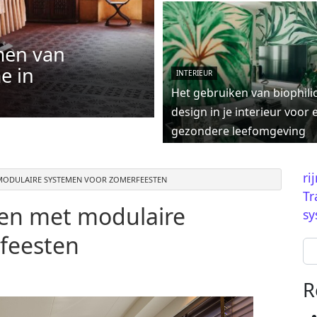
men van
e in
INTERIEUR
Het gebruiken van biophili
design in je interieur voor 
gezondere leefomgeving
ri
 MODULAIRE SYSTEMEN VOOR ZOMERFEESTEN
Tr
ken met modulaire
sy
feesten
Se
R