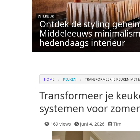
INTERIEUR
Ontdek de styling gehei
Middeleeuws minimalism
hedendaags interieur
HOME
KEUKEN
TRANSFORMEER JE KEUKEN MET
Transformeer je keu
systemen voor zomer
169 views
juni 4, 2026
Tim