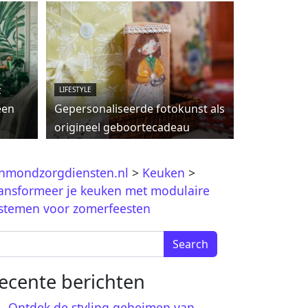
c
LIFESTYLE
een
Gepersonaliseerde fotokunst als
origineel geboortecadeau
jnmondzorgdiensten.nl
>
Keuken
>
ansformeer je keuken met modulaire
stemen voor zomerfeesten
arch for:
ecente berichten
Ontdek de styling geheimen van