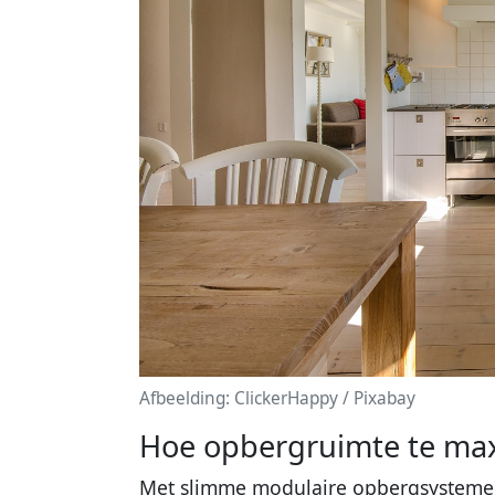
Afbeelding: ClickerHappy / Pixabay
Hoe opbergruimte te max
Met slimme modulaire opbergsystemen 