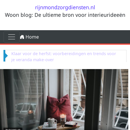
Ga naar de inhoud
rijnmondzorgdiensten.nl
Woon blog: De ultieme bron voor interieurideeën
Ga naar de inhoud
Home
Hoofdnavigatie
Ontdek de styling geheimen van Middeleeuws
minimalisme in hedendaags interieur