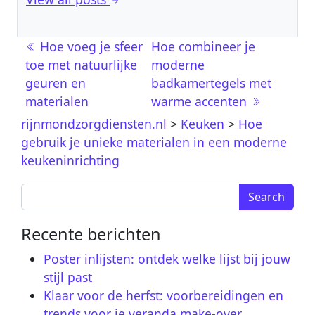
Berichtnavigatie
Hoe voeg je sfeer
Hoe combineer je
toe met natuurlijke
moderne
geuren en
badkamertegels met
materialen
warme accenten
rijnmondzorgdiensten.nl
>
Keuken
>
Hoe
gebruik je unieke materialen in een moderne
keukeninrichting
Search for:
Recente berichten
Poster inlijsten: ontdek welke lijst bij jouw
stijl past
Klaar voor de herfst: voorbereidingen en
trends voor je veranda make-over