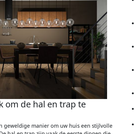
k om de hal en trap te
en geweldige manier om uw huis een stijlvolle
 De hal en trap zijn vaak de eerste dingen die