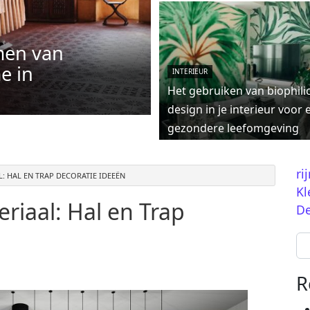
men van
e in
INTERIEUR
Het gebruiken van biophili
design in je interieur voor 
gezondere leefomgeving
ri
L: HAL EN TRAP DECORATIE IDEEËN
Kl
eriaal: Hal en Trap
De
Se
R