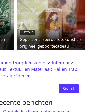
c
LIFESTYLE
een
Gepersonaliseerde fotokunst als
origineel geboortecadeau
jnmondzorgdiensten.nl
>
Interieur
>
eur, Textuur en Materiaal: Hal en Trap
coratie Ideeën
arch for:
ecente berichten
Ontdek de styling geheimen van