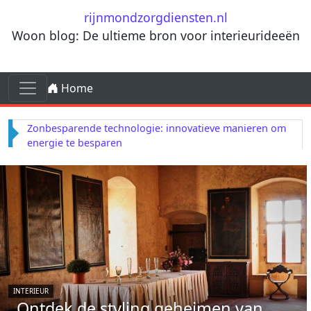
Ga naar de inhoud
rijnmondzorgdiensten.nl
Woon blog: De ultieme bron voor interieurideeën
Ga naar de inhoud
Home
Hoofdnavigatie
Zonbesparende technologie: innovatieve manieren om
energie te besparen
INTERIEUR
Ontdek de styling geheimen van