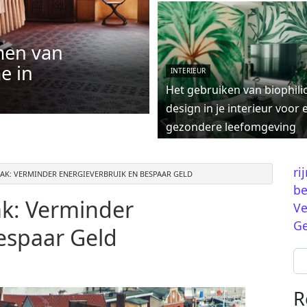
men van
e in
INTERIEUR
Het gebruiken van biophili
design in je interieur voor 
gezondere leefomgeving
ri
AK: VERMINDER ENERGIEVERBRUIK EN BESPAAR GELD
be
k: Verminder
Ve
Ge
espaar Geld
Se
R