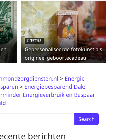
c
LIFESTYLE
een
Gepersonaliseerde fotokunst als
origineel geboortecadeau
jnmondzorgdiensten.nl
>
Energie
sparen
>
Energiebesparend Dak:
rminder Energieverbruik en Bespaar
ld
arch for:
ecente berichten