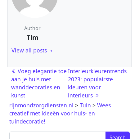
Author
Tim
View all posts
Berichtnavigatie
Voeg elegantie toe
Interieurkleurentrends
aan je huis met
2023: populairste
wanddecoraties en
kleuren voor
kunst
interieurs
rijnmondzorgdiensten.nl
>
Tuin
>
Wees
creatief met ideeën voor huis- en
tuindecoratie!
Search for: