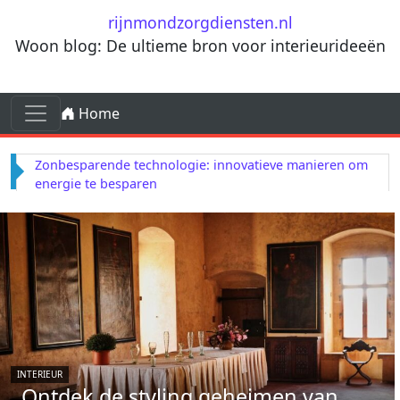
Ga naar de inhoud
rijnmondzorgdiensten.nl
Woon blog: De ultieme bron voor interieurideeën
Ga naar de inhoud
Home
Hoofdnavigatie
Zonbesparende technologie: innovatieve manieren om
energie te besparen
INTERIEUR
Ontdek de styling geheimen van