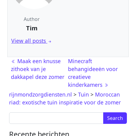
Author
Tim
View all posts
Berichtnavigatie
Maak een knusse
Minecraft
zithoek van je
behangideeën voor
dakkapel deze zomer
creatieve
kinderkamers
rijnmondzorgdiensten.nl
>
Tuin
>
Moroccan
riad: exotische tuin inspiratie voor de zomer
Search for:
Recente berichten