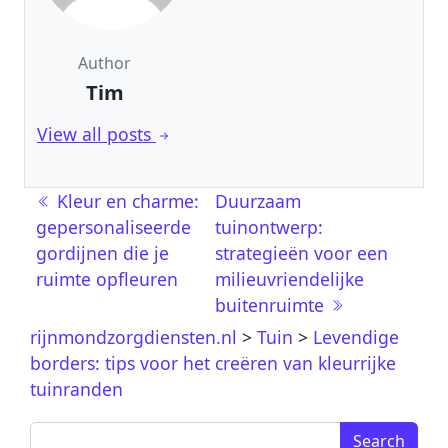
Author
Tim
View all posts
Berichtnavigatie
Kleur en charme:
Duurzaam
gepersonaliseerde
tuinontwerp:
gordijnen die je
strategieën voor een
ruimte opfleuren
milieuvriendelijke
buitenruimte
rijnmondzorgdiensten.nl
>
Tuin
>
Levendige
borders: tips voor het creëren van kleurrijke
tuinranden
Search for: