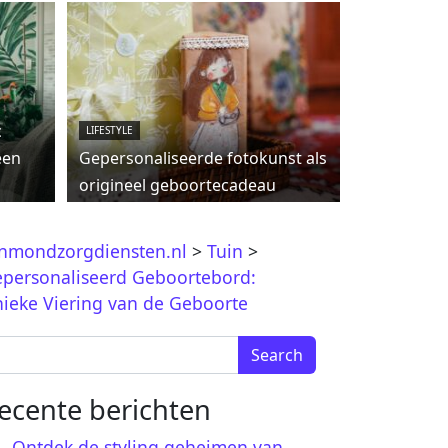
c
LIFESTYLE
een
Gepersonaliseerde fotokunst als
origineel geboortecadeau
jnmondzorgdiensten.nl
>
Tuin
>
personaliseerd Geboortebord:
ieke Viering van de Geboorte
arch for:
ecente berichten
Ontdek de styling geheimen van