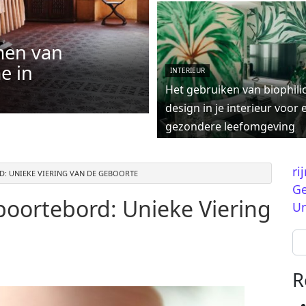
men van
e in
INTERIEUR
Het gebruiken van biophili
design in je interieur voor 
gezondere leefomgeving
ri
: UNIEKE VIERING VAN DE GEBOORTE
Ge
oortebord: Unieke Viering
Un
Se
R