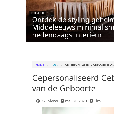
INTERIEUR
Ontdek de styling gehei
Middeleeuws minimalism
hedendaags interieur
HOME
TUIN
GEPERSONALISEERD GEBOORTEBORD
Gepersonaliseerd Geb
van de Geboorte
325 views
mei 31, 2023
Tim