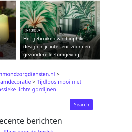
INTERIEUR
e
Het gebruiken van biophilic
design in je interieur voor een
gezondere leefomgeving
jnmondzorgdiensten.nl
>
amdecoratie
>
Tijdloos mooi met
assieke lichte gordijnen
arch for:
ecente berichten
Klaar voor de herfst: