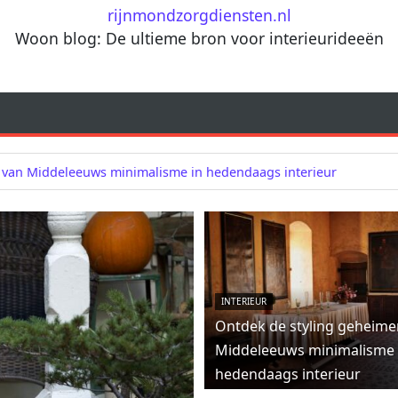
rijnmondzorgdiensten.nl
Woon blog: De ultieme bron voor interieurideeën
 van Middeleeuws minimalisme in hedendaags interieur
INTERIEUR
Ontdek de styling geheime
Middeleeuws minimalisme 
hedendaags interieur