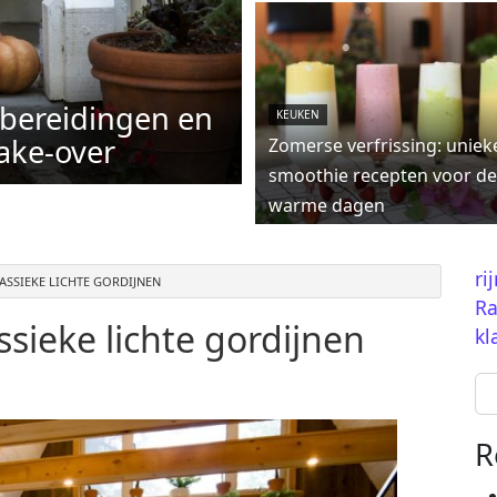
rbereidingen en
KEUKEN
ake-over
Zomerse verfrissing: uniek
smoothie recepten voor de
warme dagen
ri
ASSIEKE LICHTE GORDIJNEN
Ra
ssieke lichte gordijnen
kl
Se
R