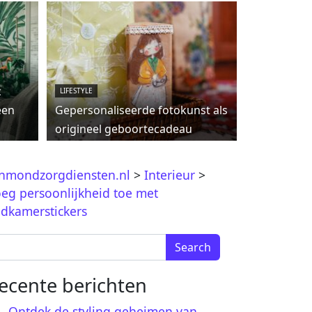
c
LIFESTYLE
een
Gepersonaliseerde fotokunst als
origineel geboortecadeau
jnmondzorgdiensten.nl
>
Interieur
>
eg persoonlijkheid toe met
dkamerstickers
arch for:
ecente berichten
Ontdek de styling geheimen van