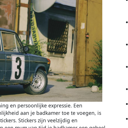
ing en persoonlijke expressie. Een
ijkheid aan je badkamer toe te voegen, is
kers. Stickers zijn veelzijdig en
en een mum van tijd je badkamer een geheel