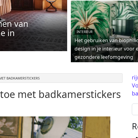
men van
e in
INTERIEUR
Het gebruiken van biophili
design in je interieur voor 
gezondere leefomgeving
ri
MET BADKAMERSTICKERS
Vo
 toe met badkamerstickers
ba
Se
R