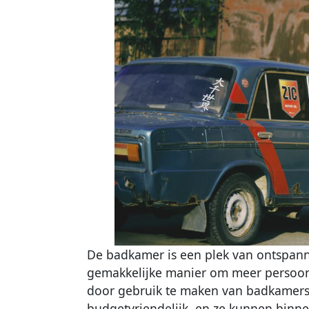
De badkamer is een plek van ontspann
gemakkelijke manier om meer persoonl
door gebruik te maken van badkamerstic
budgetvriendelijk, en ze kunnen binn