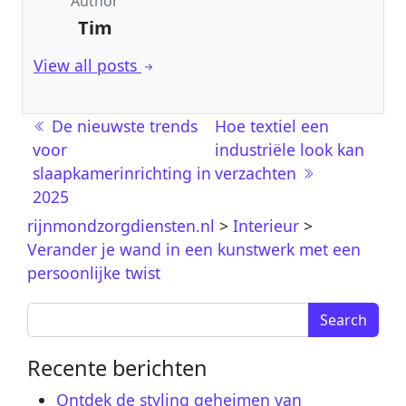
Author
Tim
View all posts
Berichtnavigatie
De nieuwste trends
Hoe textiel een
voor
industriële look kan
slaapkamerinrichting in
verzachten
2025
rijnmondzorgdiensten.nl
>
Interieur
>
Verander je wand in een kunstwerk met een
persoonlijke twist
Search for:
Recente berichten
Ontdek de styling geheimen van