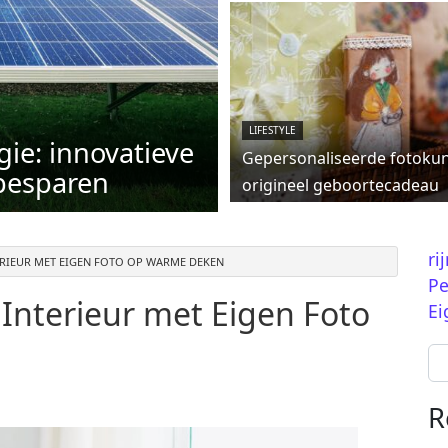
LIFESTYLE
ie: innovatieve
Gepersonaliseerde fotokun
besparen
origineel geboortecadeau
ri
ERIEUR MET EIGEN FOTO OP WARME DEKEN
Pe
 Interieur met Eigen Foto
Ei
Se
R