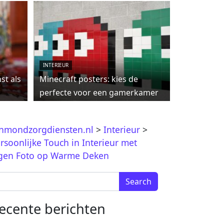
INTERIEUR
st als
Minecraft posters: kies de
perfecte voor een gamerkamer
jnmondzorgdiensten.nl
>
Interieur
>
rsoonlijke Touch in Interieur met
gen Foto op Warme Deken
arch for:
ecente berichten