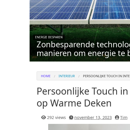
ENERGIE BESPAREN
Zonbesparende technolog
manieren om energie te 
HOME
INTERIEUR
PERSOONLIJKE TOUCH IN INT
Persoonlijke Touch in
op Warme Deken
292 views
november 13, 2023
Tim