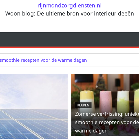
rijnmondzorgdiensten.nl
Woon blog: De ultieme bron voor interieurideeën
e smoothie recepten voor de warme dagen
KEUKEN
Zomerse verfrissing: uniek
smoothie recepten voor de
warme dagen