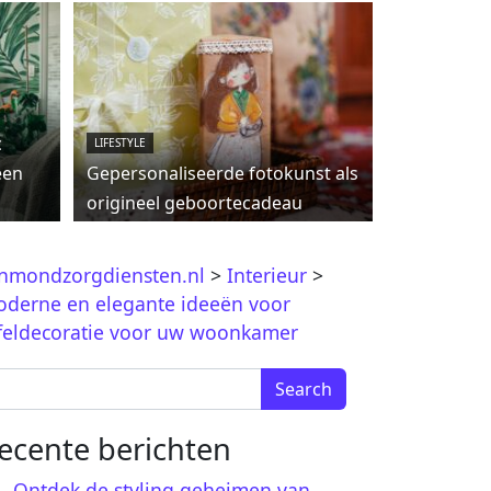
c
LIFESTYLE
een
Gepersonaliseerde fotokunst als
origineel geboortecadeau
jnmondzorgdiensten.nl
>
Interieur
>
derne en elegante ideeën voor
feldecoratie voor uw woonkamer
arch for:
ecente berichten
Ontdek de styling geheimen van