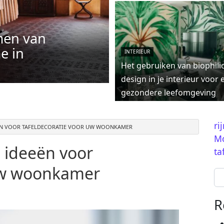
men van
e in
INTERIEUR
Het gebruiken van biophili
design in je interieur voor 
gezondere leefomgeving
ri
ËN VOOR TAFELDECORATIE VOOR UW WOONKAMER
Mo
 ideeën voor
ta
 uw woonkamer
Se
R