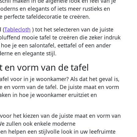
chil maken in de algehele look en feel van je
moderns en elegants of iets meer rustieks en
 perfecte tafeldecoratie te creëren.
 (
Tablecloth
) tot het selecteren van de juiste
bluffend mooie tafel te creëren die zeker indruk
oe je een salontafel, eettafel of een ander
rne en elegante stijl.
at en vorm van de tafel
afel voor in je woonkamer? Als dat het geval is,
 en vorm van de tafel. De juiste maat en vorm
aken in hoe je woonkamer eruitziet en
s voor het kiezen van de juiste maat en vorm van
We zullen ook enkele moderne
 helpen een stijlvolle look in uw leefruimte