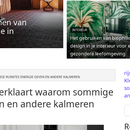
men van
e in
INTERIEUR
Het gebruiken van biophili
design in je interieur voor 
gezondere leefomgeving
ri
E RUIMTES ENERGIE GEVEN EN ANDERE KALMEREN
Kl
so
verklaart waarom sommige
an
en en andere kalmeren
Se
R