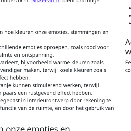
 onderzocht.
Nikkel-art.nl
biedt prachtige
van hoe kleuren onze emoties, stemmingen en
A
chillende emoties oproepen, zoals rood voor
w
kalmte en ontspanning.
varieert, bijvoorbeeld warme kleuren zoals
Ee
vendiger maken, terwijl koele kleuren zoals
co
fect hebben.
ranje kunnen stimulerend werken, terwijl
 paars een rustgevend effect hebben.
egepast in interieurontwerp door rekening te
unctie van de ruimte, en door het gebruik van
n onze emoties en