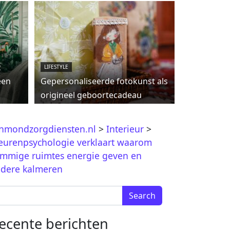
c
LIFESTYLE
een
Gepersonaliseerde fotokunst als
origineel geboortecadeau
jnmondzorgdiensten.nl
>
Interieur
>
eurenpsychologie verklaart waarom
mmige ruimtes energie geven en
dere kalmeren
arch for:
ecente berichten