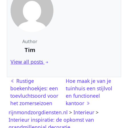
Author
Tim
View all posts
Berichtnavigatie
Rustige
Hoe maak je van je
boekenhoekjes: een
tuinhuis een stijlvol
toevluchtsoord voor
en functioneel
het zomerseizoen
kantoor
rijnmondzorgdiensten.nl
>
Interieur
>
Interieur inspiratie: de opkomst van
grandmillennial decoratie