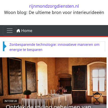
Ga naar de inhoud
rijnmondzorgdiensten.nl
Woon blog: De ultieme bron voor interieurideeën
Ga naar de inhoud
Home
Hoofdnavigatie
Zonbesparende technologie: innovatieve manieren om
energie te besparen
INTERIEUR
Ontdek de styling geheimen van