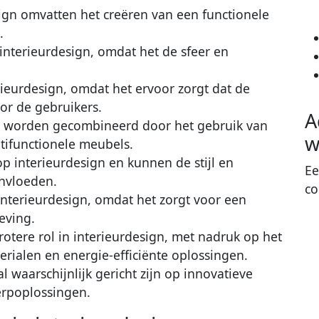
sign omvatten het creëren van een functionele
.
n interieurdesign, omdat het de sfeer en
terieurdesign, omdat het ervoor zorgt dat de
oor de gebruikers.
A
en worden gecombineerd door het gebruik van
w
ifunctionele meubels.
p interieurdesign en kunnen de stijl en
Ee
ïnvloeden.
co
interieurdesign, omdat het zorgt voor een
eving.
otere rol in interieurdesign, met nadruk op het
erialen en energie-efficiënte oplossingen.
 waarschijnlijk gericht zijn op innovatieve
rpoplossingen.