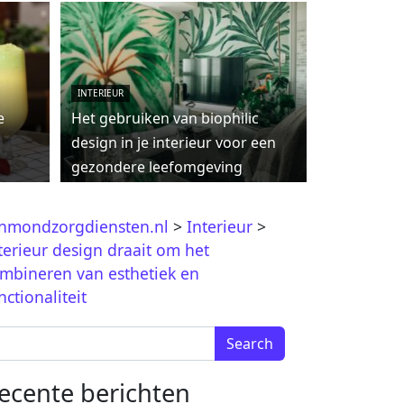
INTERIEUR
e
Het gebruiken van biophilic
design in je interieur voor een
gezondere leefomgeving
jnmondzorgdiensten.nl
>
Interieur
>
terieur design draait om het
mbineren van esthetiek en
nctionaliteit
arch for:
ecente berichten