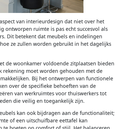
 aspect van interieurdesign dat niet over het
 ontworpen ruimte is pas echt succesvol als
rs. Dit betekent dat meubels en indelingen
oe ze zullen worden gebruikt in het dagelijks
oet de woonkamer voldoende zitplaatsen bieden
ook rekening moet worden gehouden met de
makkelijken. Bij het ontwerpen van functionele
nken over de specifieke behoeften van de
reëren van werkruimtes voor thuiswerkers tot
eden die veilig en toegankelijk zijn.
ubels kan ook bijdragen aan de functionaliteit;
te of een uitschuifbare eettafel kan
 te boeten op comfort of stijl. Het balanceren