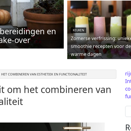
rbereidingen en
KEUKEN
ake-over
Zomerse verfrissing: uniek
smoothie recepten voor de
warme dagen
ri
 HET COMBINEREN VAN ESTHETIEK EN FUNCTIONALITEIT
In
ait om het combineren van
co
fu
liteit
Se
R