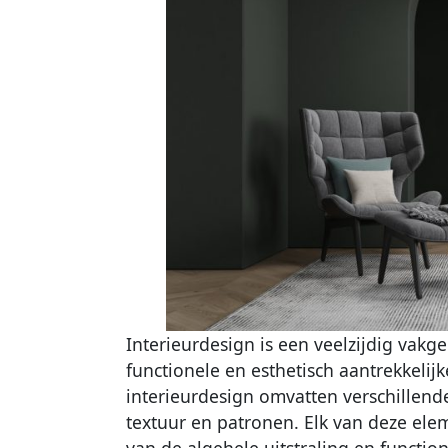
Interieurdesign is een veelzijdig vakge
functionele en esthetisch aantrekkelij
interieurdesign omvatten verschillende
textuur en patronen. Elk van deze elem
van de algehele uitstraling en function