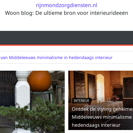
rijnmondzorgdiensten.nl
Woon blog: De ultieme bron voor interieurideeën
 van Middeleeuws minimalisme in hedendaags interieur
INTERIEUR
Ontdek de styling geheime
Middeleeuws minimalisme 
hedendaags interieur