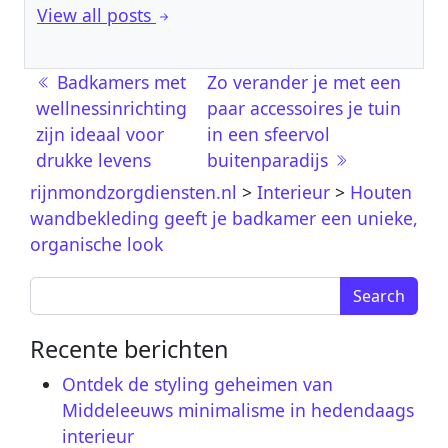
View all posts
Berichtnavigatie
Badkamers met
Zo verander je met een
wellnessinrichting
paar accessoires je tuin
zijn ideaal voor
in een sfeervol
drukke levens
buitenparadijs
rijnmondzorgdiensten.nl
>
Interieur
>
Houten
wandbekleding geeft je badkamer een unieke,
organische look
Search for:
Recente berichten
Ontdek de styling geheimen van
Middeleeuws minimalisme in hedendaags
interieur