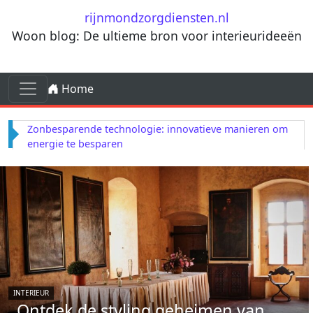
Ga naar de inhoud
rijnmondzorgdiensten.nl
Woon blog: De ultieme bron voor interieurideeën
Ga naar de inhoud
Home
Hoofdnavigatie
Zonbesparende technologie: innovatieve manieren om
energie te besparen
INTERIEUR
Ontdek de styling geheimen van