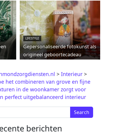
c
LIFESTYLE
een
Gepersonaliseerde fotokunst als
origineel geboortecadeau
jnmondzorgdiensten.nl
>
Interieur
>
e het combineren van grove en fijne
xturen in de woonkamer zorgt voor
n perfect uitgebalanceerd interieur
arch for:
ecente berichten