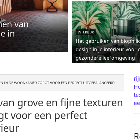
men van
e in
INTERIEUR
Het gebruiken van biophili
design in je interieur voor 
gezondere leefomgeving
ri
REN IN DE WOONKAMER ZORGT VOOR EEN PERFECT UITGEBALANCEERD
Ho
te
an grove en fijne texturen
ee
t voor een perfect
Se
ieur
R