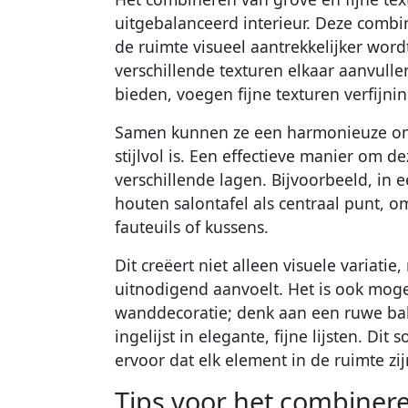
uitgebalanceerd interieur. Deze combi
de ruimte visueel aantrekkelijker word
verschillende texturen elkaar aanvulle
bieden, voegen fijne texturen verfijnin
Samen kunnen ze een harmonieuze omg
stijlvol is. Een effectieve manier om d
verschillende lagen. Bijvoorbeeld, i
houten salontafel als centraal punt, o
fauteuils of kussens.
Dit creëert niet alleen visuele variati
uitnodigend aanvoelt. Het is ook moge
wanddecoratie; denk aan een ruwe b
ingelijst in elegante, fijne lijsten. Di
ervoor dat elk element in de ruimte zij
Tips voor het combinere