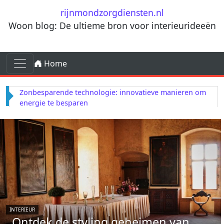
Ga naar de inhoud
rijnmondzorgdiensten.nl
Woon blog: De ultieme bron voor interieurideeën
Ga naar de inhoud
Home
Hoofdnavigatie
Zonbesparende technologie: innovatieve manieren om
energie te besparen
INTERIEUR
Ontdek de styling geheimen van