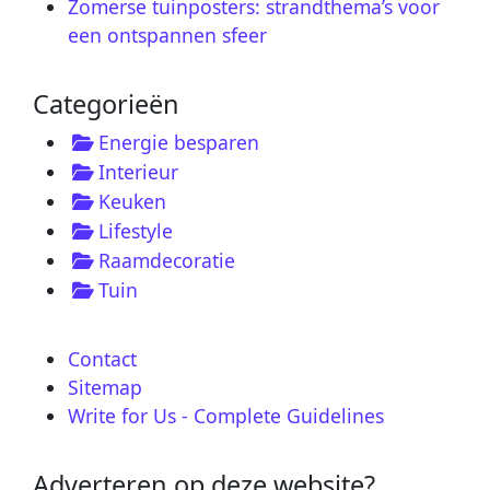
Zomerse tuinposters: strandthema’s voor
een ontspannen sfeer
Categorieën
Energie besparen
Interieur
Keuken
Lifestyle
Raamdecoratie
Tuin
Contact
Sitemap
Write for Us - Complete Guidelines
Adverteren op deze website?