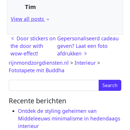
Tim
View all posts
Berichtnavigatie
Door stickers on
Gepersonaliseerd cadeau
the door with
geven? Laat een foto
wow-effect!
afdrukken
rijnmondzorgdiensten.nl
>
Interieur
>
Fototapete mit Buddha
Search for:
Recente berichten
Ontdek de styling geheimen van
Middeleeuws minimalisme in hedendaags
interieur