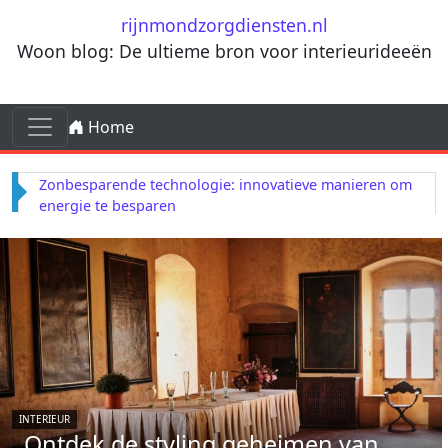
Ga naar de inhoud
rijnmondzorgdiensten.nl
Woon blog: De ultieme bron voor interieurideeën
Ga naar de inhoud
Home
Hoofdnavigatie
Zonbesparende technologie: innovatieve manieren om
energie te besparen
INTERIEUR
Ontdek de styling geheimen van