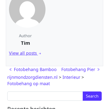
Author
Tim
View all posts
Berichtnavigatie
Fotobehang Bamboo
Fotobehang Pier
rijnmondzorgdiensten.nl
>
Interieur
>
Fotobehang op maat
Search for:
Recente berichten