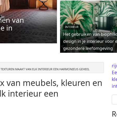
men van
e in
INTERIEUR
Het gebruiken van biophili
design in je interieur voor 
gezondere leefomgeving
ri
 TEXTUREN MAAKT VAN ELK INTERIEUR EEN HARMONIEUS GEHEEL
Ee
kl
x van meubels, kleuren en
in
k interieur een
Se
R