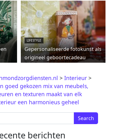
c
LIFESTYLE
een
Gepersonaliseerde fotokunst als
origineel geboortecadeau
jnmondzorgdiensten.nl
>
Interieur
>
n goed gekozen mix van meubels,
euren en texturen maakt van elk
terieur een harmonieus geheel
arch for:
ecente berichten