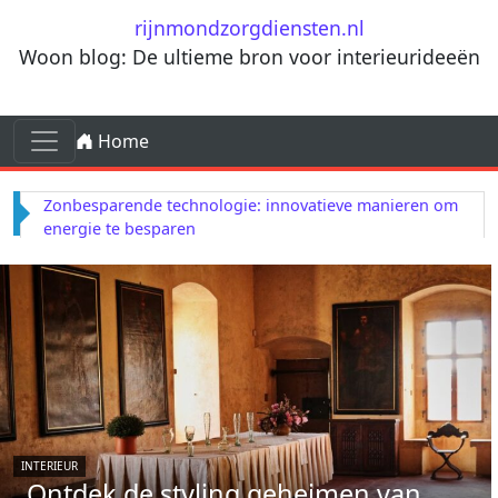
Ga naar de inhoud
rijnmondzorgdiensten.nl
Woon blog: De ultieme bron voor interieurideeën
Ga naar de inhoud
Home
Hoofdnavigatie
Zonbesparende technologie: innovatieve manieren om
energie te besparen
INTERIEUR
Ontdek de styling geheimen van