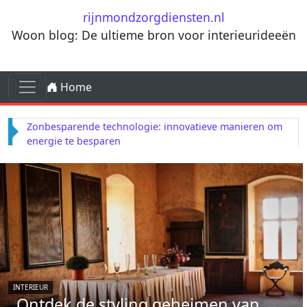
Ga naar de inhoud
rijnmondzorgdiensten.nl
Woon blog: De ultieme bron voor interieurideeën
Ga naar de inhoud
Home
Hoofdnavigatie
Zonbesparende technologie: innovatieve manieren om
energie te besparen
INTERIEUR
Ontdek de styling geheimen van